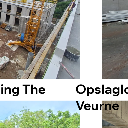
ing The
Opslaglo
Veurne