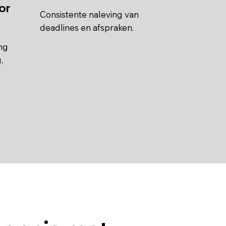
or
Consistente naleving van
deadlines en afspraken.
ng
,