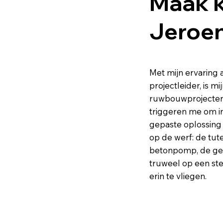
Maak k
Jeroe
Met mijn ervaring 
projectleider, is 
ruwbouwprojecten.
triggeren me om i
gepaste oplossing 
op de werf: de tut
betonpomp, de geu
truweel op een st
erin te vliegen.